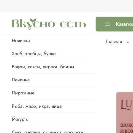
Катало
Новинки
Главная
Хлеб, хлебцы, булки
Вафли, кексы, пироги, блины
Печенье
Пирожные
Рыба, мясо, икра, яйца
Йогурты
Сыр, сметана, сырники, творожки