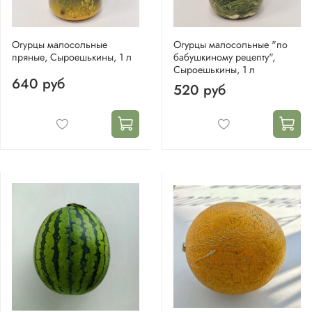
Огурцы малосольные
Огурцы малосольные "по
пряные, Сыроешькины, 1 л
бабушкиному рецепту",
Сыроешькины, 1 л
640 руб
520 руб