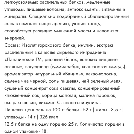
легкоусвояемых растительных белков, медленные
углеводы, пищевые волокна, антиоксиданты, витамины и
минералы. Специально подобранный сбалансированный
состав помогает пищеварению, утоляет голод,
способствует развитию мышечной массы и наполняет
энергией.
Состав: Изолят горохового белка, инулин, экстракт
растительный в качестве сырьевого ингредиента
«Палатиноза» ТМ, рисовый белок, волокна пищевые
овсяные, загустители (гуммиарабик, ксантановая камедь),
ароматизатор натуральный «Ваниль», какао-волокна,
семена чиа черной, соль пищевая, чай зеленый маття,
сушеный концентрат сока свеклы, концентрированный
клюквенный сок, корица молотая, малина порошок,
экстракт стевии, витамин С, селен-спирулина.
Пищевая ценность на 100 г: белки - 52 г | жиры - 3.5 г |
углеводы - 14 г | 326 ккал
12.5 г белка на одну порцию 25 г. Количество порций в
одной упаковке - 18.