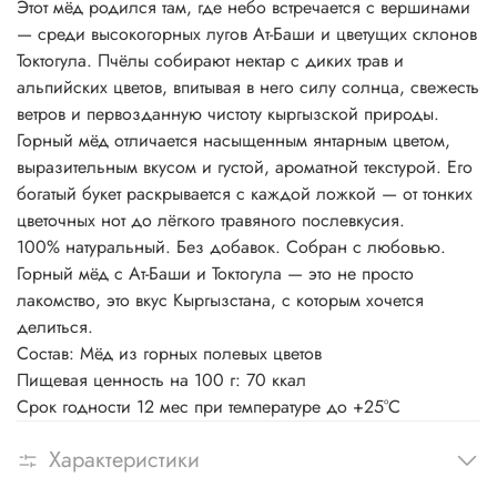
Этот мёд родился там, где небо встречается с вершинами
— среди высокогорных лугов Ат-Баши и цветущих склонов
Токтогула. Пчёлы собирают нектар с диких трав и
альпийских цветов, впитывая в него силу солнца, свежесть
ветров и первозданную чистоту кыргызской природы.
Горный мёд отличается насыщенным янтарным цветом,
выразительным вкусом и густой, ароматной текстурой. Его
богатый букет раскрывается с каждой ложкой — от тонких
цветочных нот до лёгкого травяного послевкусия.
100% натуральный. Без добавок. Собран с любовью.
Горный мёд с Ат-Баши и Токтогула — это не просто
лакомство, это вкус Кыргызстана, с которым хочется
делиться.
Состав: Мёд из горных полевых цветов
Пищевая ценность на 100 г: 70 ккал
Срок годности 12 мес при температуре до +25°С
Характеристики