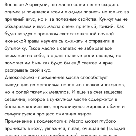
Воспетое Аюрведой, это масло сотни лет не сходит с
олимпа и почитается всеми людьми планеты не только за
приятный вкус, но и за полезные свойства. Кунжут мы не
обжариваем и вкус масла очень приятный, тонкий. Как
будто воздух с ароматом свежескошенной сочной
июньской травы научились сжижать и отправили в
бутылочку. Такое масло в салатах не забирает все
внимание на себя, а отдает главные роли овощам, но
помогает им быть как будто бы ещё свежее и ярче
раскрывать свой вкус.
Детокс-эффект - применение масла способствует
выведению из организма не только шлаков и токсинов,
но и солей тяжелых металлов. И еще за счет вещества
сезамина, которое в кунжутном масле содержится в
большом количестве, нормализуется жировой обмен и
стимулируется процесс сжигания жиров.
Применение в косметологии: Масло может глубоко
проникать в кожу, увлажняя, питая, очищая её (выводит
ненужные продукты метаболизма), приостанавливая