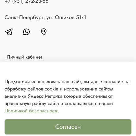
+7 (931) 272-23-88
Санкт-Петербург, ул. Оптиков 51к1
Личный кабинет
Доставка и оплата
Блог
Продолжая использовать наш сайт, вы даете согласие на
обработку файлов cookie и использование сайтом
Контакты
аналитики Яндекс.Метрика которые обеспечивают
Политика в отношении обработки персональных данных
правильную работу сайта и соглашаетесь с нашей
Политикой безопасности
© 2021 Любое использование контента без письменного
разрешения запрещено
Согласен