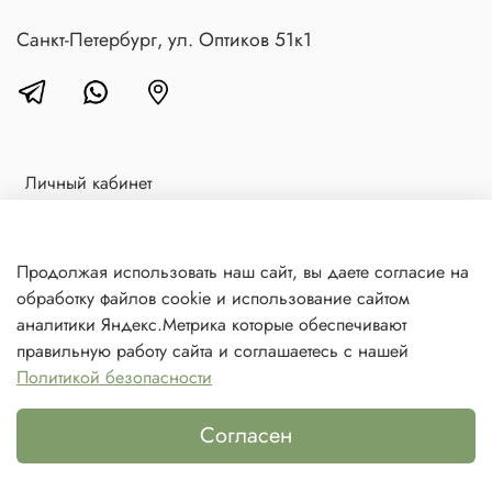
Санкт-Петербург, ул. Оптиков 51к1
Личный кабинет
Доставка и оплата
Блог
Продолжая использовать наш сайт, вы даете согласие на
обработку файлов cookie и использование сайтом
Контакты
аналитики Яндекс.Метрика которые обеспечивают
Политика в отношении обработки персональных данных
правильную работу сайта и соглашаетесь с нашей
Политикой безопасности
© 2021 Любое использование контента без письменного
разрешения запрещено
Согласен
Каталог
Поиск
Корзина
Избранное
Профиль