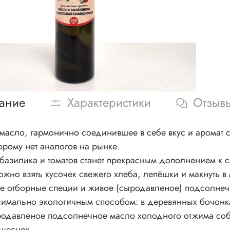
ание
Характеристики
Отзыв
масло, гармонично соединившее в себе вкус и аромат 
орому нет аналогов на рынке.
 базилика и томатов станет прекрасным дополнением к 
ожно взять кусочек свежего хлеба, лепёшки и макнуть в 
ве отборные специи и живое (сыродавленое) подсолнеч
симально экологичным способом: в деревянных бочонках,
родавленое подсолнечное масло холодного отжима собс
 чеснок