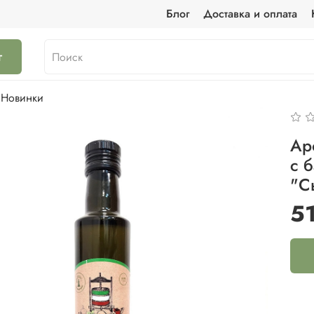
Блог
Доставка и оплата
г
Новинки
Ар
с 
"С
5