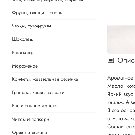
Фрукты, овощи, зелень
Ягоды, сухофрукты
Шоколад
Батончики
Опис
Мороженое
Ароматное 
Конфеты, жевательная резинка
Масло, кот
Гранола, каши, завтраки
Яркий вкус
кашам. А м
Растительное молоко
В его осно
отжато мак
Чипсы и попкорн
Состав: сы
Орехи и семена
помидоры,