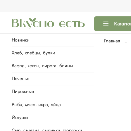
Катало
Новинки
Главная
Хлеб, хлебцы, булки
Вафли, кексы, пироги, блины
Печенье
Пирожные
Рыба, мясо, икра, яйца
Йогурты
Сыр, сметана, сырники, творожки