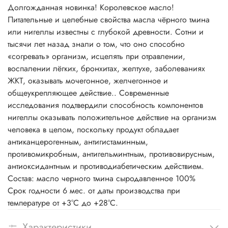
Долгожданная новинка! Королевское масло!
Питательные и целебные свойства масла чёрного тмина
или нигеллы известны с глубокой древности. Сотни и
тысячи лет назад знали о том, что оно способно
«согревать» организм, исцелять при отравлении,
воспалении лёгких, бронхитах, желтухе, заболеваниях
ЖКТ, оказывать мочегонное, желчегонное и
общеукрепляющее действие.. Современные
исследования подтвердили способность компонентов
нигеллы оказывать положительное действие на организм
человека в целом, поскольку продукт обладает
антиканцерогенным, антигистаминным,
противомикробным, антигельминтным, противовирусным,
антиоксидантным и противодиабетическим действием.
Состав: масло черного тмина сыродавленное 100%
Срок годности 6 мес. от даты производства при
температуре от +3°С до +28°С.
Характеристики