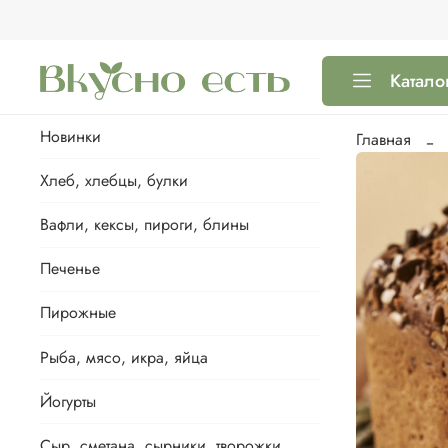
Катало
Новинки
Главная
Хлеб, хлебцы, булки
Вафли, кексы, пироги, блины
Печенье
Пирожные
Рыба, мясо, икра, яйца
Йогурты
Сыр, сметана, сырники, творожки