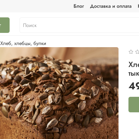
Блог
Доставка и оплата
г
Хлеб, хлебцы, булки
Хл
ты
4