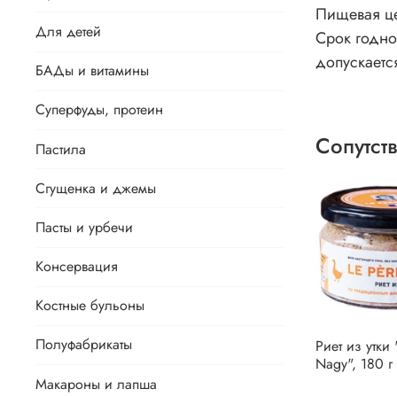
Пищевая цен
Для детей
Срок годно
допускаетс
БАДы и витамины
Суперфуды, протеин
Сопутст
Пастила
Сгущенка и джемы
Пасты и урбечи
Консервация
Костные бульоны
Полуфабрикаты
Риет из утки 
Nagy", 180 г
Макароны и лапша