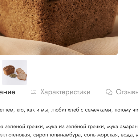
ание
Характеристики
Отзыв
т тем, кто, как и мы, любит хлеб с семечками, потому ч
ра зеленой гречки, мука из зелёной гречки, мука амара
езглютеновая, сироп топинамбура, соль морская, вода,