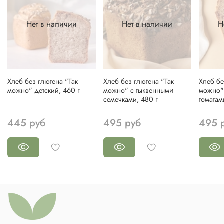
Нет в наличии
Нет в наличии
Н
Хлеб без глютена "Так
Хлеб без глютена "Так
Хлеб бе
можно" детский, 460 г
можно" с тыквенными
можно"
семечками, 480 г
томатам
445 руб
495 руб
495 