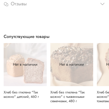
Отзывы
Сопутствующие товары
Нет в наличии
Нет в наличии
Н
Хлеб без глютена "Так
Хлеб без глютена "Так
Хлеб бе
можно" детский, 460 г
можно" с тыквенными
можно"
семечками, 480 г
томатам